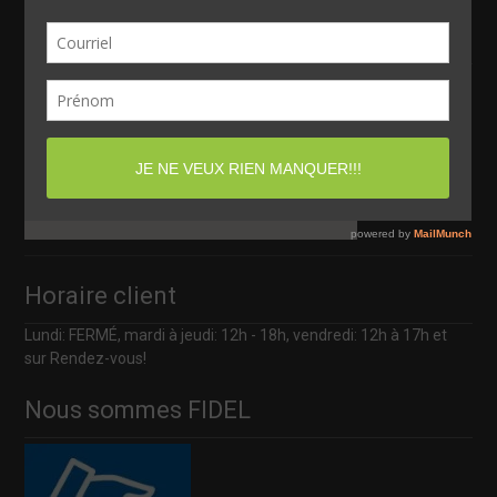
Matane (Québec) Canada
G4W 2B5
Horaire client
Lundi: FERMÉ, mardi à jeudi: 12h - 18h, vendredi: 12h à 17h et
sur Rendez-vous!
Nous sommes FIDEL