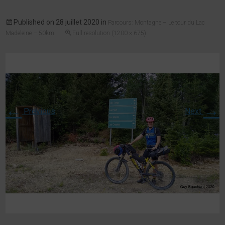
Published on
28 juillet 2020
in
Parcours: Montagne – Le tour du Lac
Madeleine – 50km
Full resolution (1200 × 675)
←
→
Previous
Next