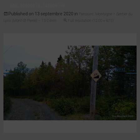
IMG_20200913_142308168
Published on
13 septembre 2020
in
Parcours: Montagne – Sentier du
Lynx (Mont-St-Pierre) – 15-24km
Full resolution (1200 × 675)
←
→
Previous
Next