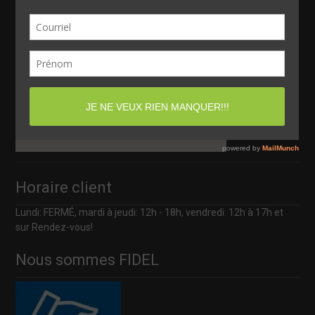
Matane (Québec) Canada
G4W 2B5
Horaire client
Lundi: FERMÉ, mardi à jeudi: 12h - 18h, vendredi: 12h à 17h et
sur Rendez-vous!
Nous sommes FIDEL