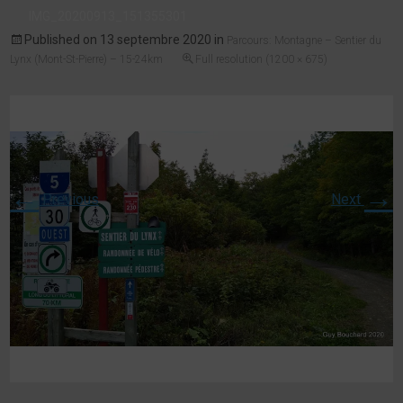
IMG_20200913_151355301
Published on
13 septembre 2020
in
Parcours: Montagne – Sentier du
Lynx (Mont-St-Pierre) – 15-24km
Full resolution (1200 × 675)
←
→
Previous
Next