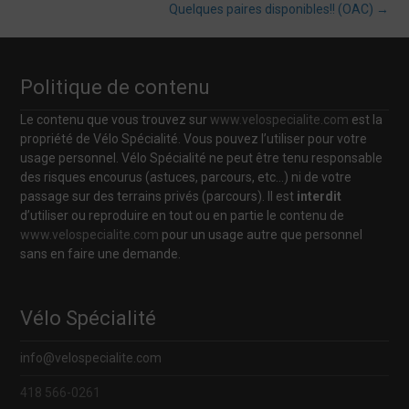
Post
Quelques paires disponibles!! (OAC)
→
navigation
Politique de contenu
Le contenu que vous trouvez sur
www.velospecialite.com
est la
propriété de Vélo Spécialité. Vous pouvez l’utiliser pour votre
usage personnel. Vélo Spécialité ne peut être tenu responsable
des risques encourus (astuces, parcours, etc…) ni de votre
passage sur des terrains privés (parcours). Il est
interdit
d’utiliser ou reproduire en tout ou en partie le contenu de
www.velospecialite.com
pour un usage autre que personnel
sans en faire une demande.
Vélo Spécialité
info@velospecialite.com
418 566-0261