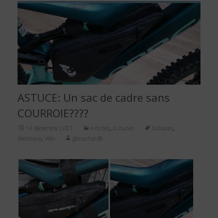
ASTUCE: Un sac de cadre sans
COURROIE????
,
,
14 décembre 2021
Articles
Astuces
Astuces
,
électrique
Vélo
gbouchard8