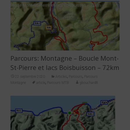
Boucle Mont-St-Pierre et lacs Boisbuisson – 72km
Parcours: Montagne – Boucle Mont-
St-Pierre et lacs Boisbuisson – 72km
,
,
22 septembre 2020
Articles
Parcours
Parcours
,
Montagne
article
Parcours MTB
gbouchard8