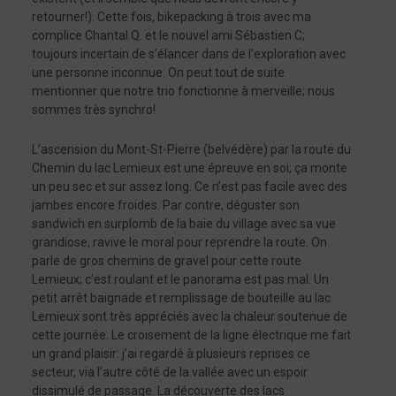
retourner!). Cette fois, bikepacking à trois avec ma
complice Chantal Q. et le nouvel ami Sébastien C;
toujours incertain de s’élancer dans de l’exploration avec
une personne inconnue. On peut tout de suite
mentionner que notre trio fonctionne à merveille; nous
sommes très synchro!
L’ascension du Mont-St-Pierre (belvédère) par la route du
Chemin du lac Lemieux est une épreuve en soi; ça monte
un peu sec et sur assez long. Ce n’est pas facile avec des
jambes encore froides. Par contre, déguster son
sandwich en surplomb de la baie du village avec sa vue
grandiose, ravive le moral pour reprendre la route. On
parle de gros chemins de gravel pour cette route
Lemieux; c’est roulant et le panorama est pas mal. Un
petit arrêt baignade et remplissage de bouteille au lac
Lemieux sont très appréciés avec la chaleur soutenue de
cette journée. Le croisement de la ligne électrique me fait
un grand plaisir: j’ai regardé à plusieurs reprises ce
secteur, via l’autre côté de la vallée avec un espoir
dissimulé de passage. La découverte des lacs