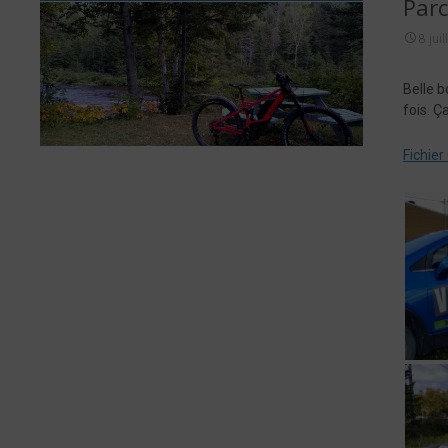
Parc
8 jui
Belle b
fois. Ç
Fichie