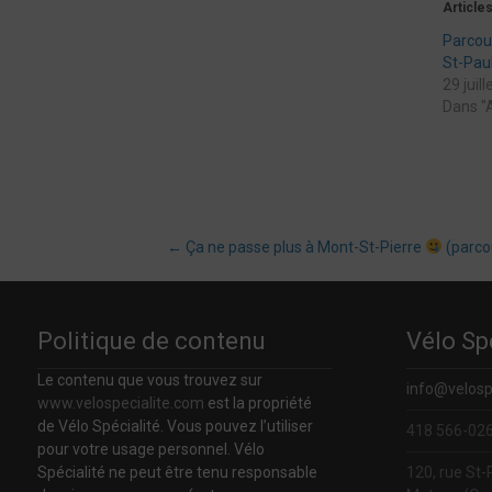
Articles
Parcou
St-Pau
29 juil
Dans "A
Post
←
Ça ne passe plus à Mont-St-Pierre
(parcou
navigation
Politique de contenu
Vélo Sp
Le contenu que vous trouvez sur
info@velosp
www.velospecialite.com
est la propriété
de Vélo Spécialité. Vous pouvez l’utiliser
418 566-02
pour votre usage personnel. Vélo
Spécialité ne peut être tenu responsable
120, rue St-