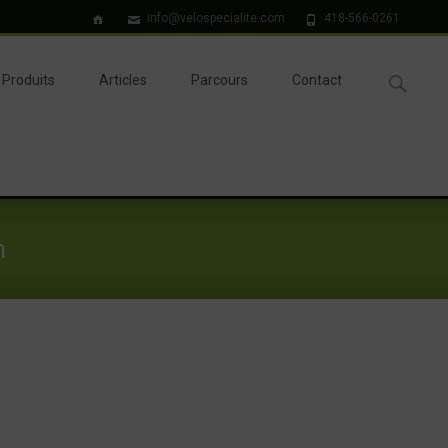
info@velospecialite.com
418-566-0261
Recherche
Produits
Articles
Parcours
Contact
m
 Montagne – Boucle St-Tharcisius – St-Alexandre-des-lacs – 54km