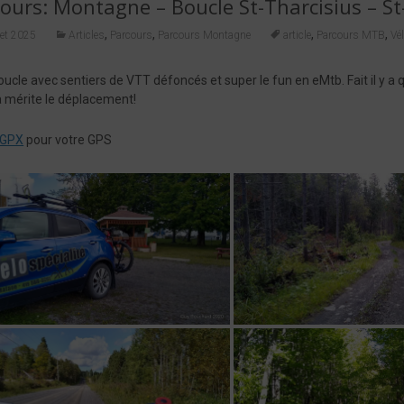
ours: Montagne – Boucle St-Tharcisius – S
,
,
,
,
llet 2025
Articles
Parcours
Parcours Montagne
article
Parcours MTB
Vé
oucle avec sentiers de VTT défoncés et super le fun en eMtb. Fait il y a
a mérite le déplacement!
r GPX
pour votre GPS