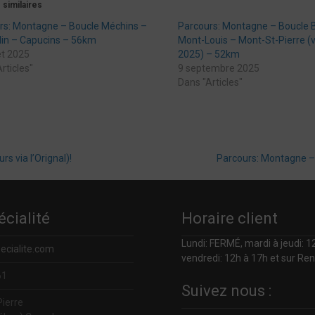
 similaires
rs: Montagne – Boucle Méchins –
Parcours: Montagne – Boucle 
lin – Capucins – 56km
Mont-Louis – Mont-St-Pierre (
let 2025
2025) – 52km
rticles"
9 septembre 2025
Dans "Articles"
rs via l’Orignal)!
Parcours: Montagne –
écialité
Horaire client
Lundi: FERMÉ, mardi à jeudi: 12
ecialite.com
vendredi: 12h à 17h et sur Re
61
Suivez nous :
Pierre