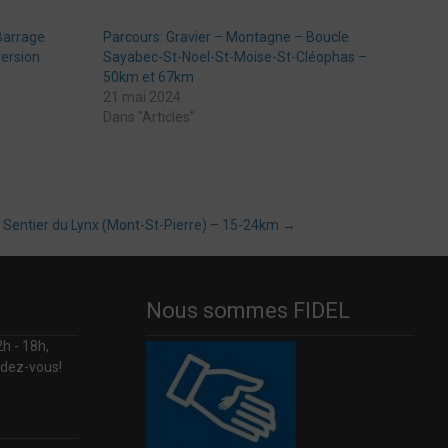
Barrage
Parcours: Gravier – Montagne – Boucle
version
Sayabec-St-Noel-St-Moise-St-Cléophas –
50km et 67km
21 mai 2024
Dans "Articles"
 Sentier du Lynx (Mont-St-Pierre) – 15-24km
→
Nous sommes FIDEL
h - 18h,
ndez-vous!