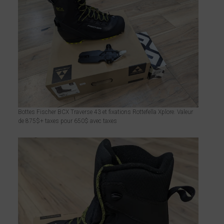
Bottes Fischer BCX Traverse 43 et fixations Rottefella Xplore. Valeur
de 875$+ taxes pour 650$ avec taxes