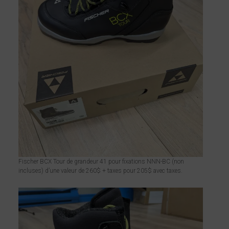
Fischer BCX Tour de grandeur 41 pour fixations NNN-BC (non
incluses) d’une valeur de 260$ + taxes pour 205$ avec taxes.