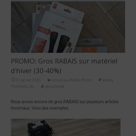
PROMO: Gros RABAIS sur matériel
d’hiver (30-40%)
,
,
,
22 janvier 2025
Annonce
Articles
Promo
article
,
Promotion
Ski
gbouchard8
Nous avons encore de gros RABAIS sur plusieurs articles
hivernaux. Voici des exemples: