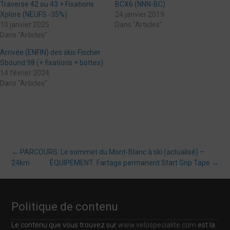
Traverse 42 ou 43 + Fixations
BCX6 (NNN-BC)
Xplore (NEUFS -35%)
24 janvier 2019
10 janvier 2025
Dans "Articles"
Dans "Articles"
Arrivée (ENFIN) des skis Fischer
Sbound 98 (+ fixations + bottes)
14 février 2024
Dans "Articles"
Post
←
PARCOURS: Le sommet du Mont-Blanc à ski (actualisé) –
24km
ÉQUIPEMENT: Fartage permanent Start Grip Tape
→
navigation
Politique de contenu
Le contenu que vous trouvez sur
www.velospecialite.com
est la