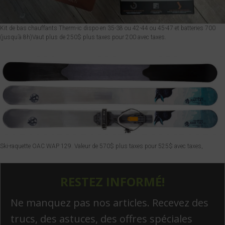
Kit de bas chauffants Therm-ic dispo en 35-38 ou 42-44 ou 45-47 et batteries 700
(jusqu’à 8h)Vaut plus de 250$ plus taxes pour 200 avec taxes.
Ski-raquette OAC WAP 129. Valeur de 570$ plus taxes pour 525$ avec taxes,