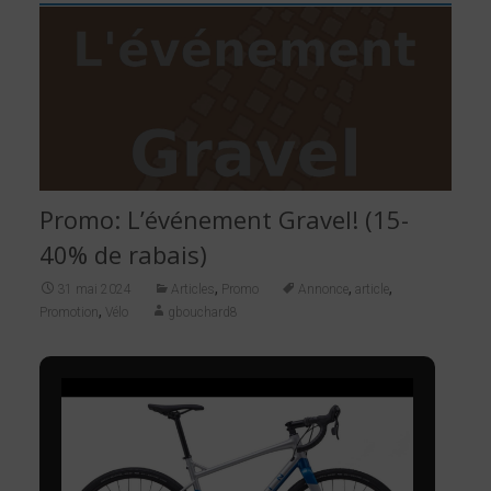
Promo: L’événement Gravel! (15-
40% de rabais)
,
,
,
31 mai 2024
Articles
Promo
Annonce
article
,
Promotion
Vélo
gbouchard8