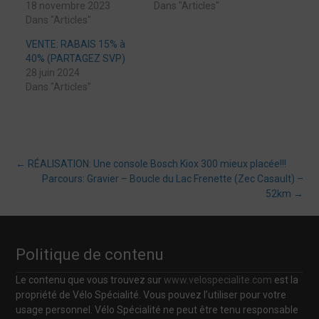
18 novembre 2023
Dans "Articles"
Dans "Articles"
VENTE: RABAIS 15% à
40% (PARTAGEZ SVP)
28 juin 2024
Dans "Articles"
Post
←
RÉALISATION: Une console Bosch Kiox 300 mieux placée!!!
Parcours: Gravier – Boucle du Lac Frenette (Zec Casault) –
52km
→
navigation
Politique de contenu
Le contenu que vous trouvez sur
www.velospecialite.com
est la
propriété de Vélo Spécialité. Vous pouvez l’utiliser pour votre
usage personnel. Vélo Spécialité ne peut être tenu responsable