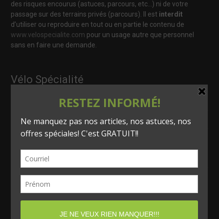
des risques encourus (astuces, parcours, etc…) ni de votre
passage sur des terrains privés (parcours). Il est
interdit
d’utiliser ou reproduire en tout ou en partie le contenu de
www.velospecialite.com
pour un usage autre que personnel
sans en faire une demande.
Vélo Spécialité
info@velospecialite.com
418 566-0261
120, rue St-Pierre
Matane (Québec) Canada
G4W 2B5