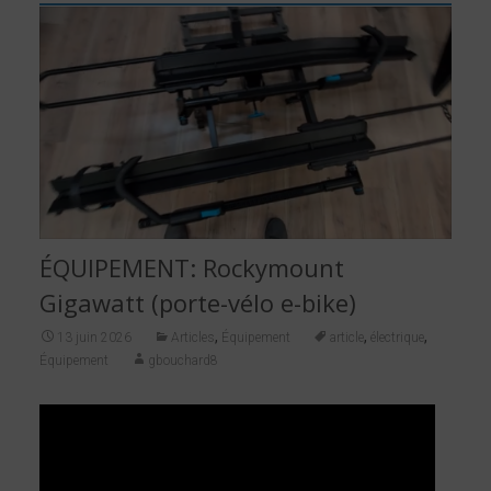
ÉQUIPEMENT: Rockymount
Gigawatt (porte-vélo e-bike)
,
,
,
13 juin 2026
Articles
Équipement
article
électrique
Équipement
gbouchard8