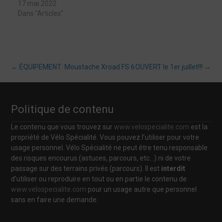
17 mai 2022
Dans "Articles"
Post
←
ÉQUIPEMENT: Moustache Xroad FS 6
OUVERT le 1er juillet!!!
→
navigation
Politique de contenu
Le contenu que vous trouvez sur
www.velospecialite.com
est la
propriété de Vélo Spécialité. Vous pouvez l’utiliser pour votre
usage personnel. Vélo Spécialité ne peut être tenu responsable
des risques encourus (astuces, parcours, etc…) ni de votre
passage sur des terrains privés (parcours). Il est
interdit
d’utiliser ou reproduire en tout ou en partie le contenu de
www.velospecialite.com
pour un usage autre que personnel
sans en faire une demande.