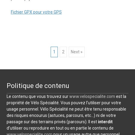
Fichier GPX pour votre GPS
Posts
1
2
Next »
navigation
Politique de contenu
Le contenu que vous trouvez sur
www.velospecialite.com
est la
propriété de Vélo Spécialité. Vous pouvez l’utiliser pour votre
usage personnel. Vélo Spécialité ne peut être tenu responsable
des risques encourus (astuces, parcours, etc…) ni de votre
passage sur des terrains privés (parcours). Il est
interdit
d’utiliser ou reproduire en tout ou en partie le contenu de
www.velospecialite.com
pour un usage autre que personnel