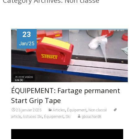
Category Archives: Non classé
23
Jan/25
ÉQUIPEMENT: Fartage permanent
Start Grip Tape
,
,
23 janvier 2025
Articles
Équipement
Non classé
,
,
,
article
Astuces Ski
Équipement
Ski
gbouchard8