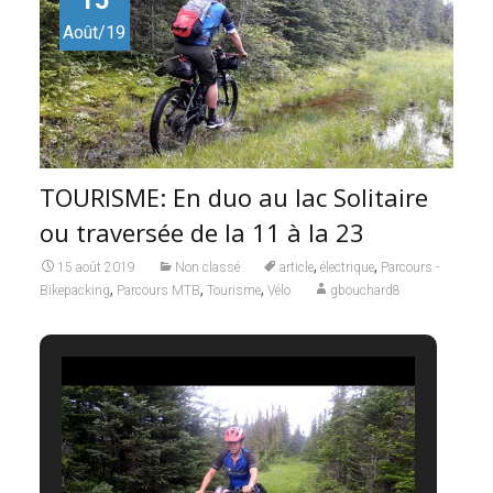
Août/19
TOURISME: En duo au lac Solitaire
ou traversée de la 11 à la 23
,
,
15 août 2019
Non classé
article
électrique
Parcours -
,
,
,
Bikepacking
Parcours MTB
Tourisme
Vélo
gbouchard8