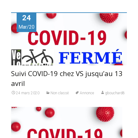
24
Mar/20
Suivi COVID-19 chez VS jusqu’au 13
avril
24 mars 2020
Non classé
Annonce
gbouchard8