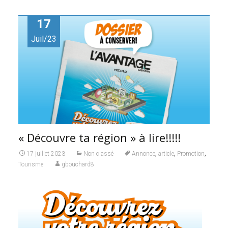
17
Juil/23
« Découvre ta région » à lire!!!!!
,
,
,
17 juillet 2023
Non classé
Annonce
article
Promotion
Tourisme
gbouchard8