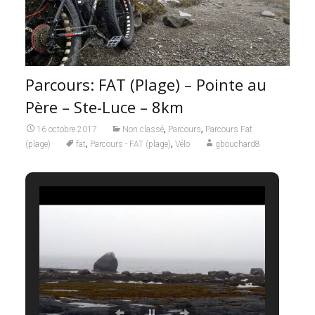
Parcours: FAT (Plage) – Pointe au
Père – Ste-Luce – 8km
,
,
16 octobre 2017
Non classé
Parcours
Parcours Fat
,
,
(plage)
fat
Parcours - FAT (plage)
Vélo
gbouchard8