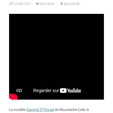
3 juillet 2020
Non classé
gbouchard8
Le modèle
Samedi 27 Xroad
de Moustache (vélo à