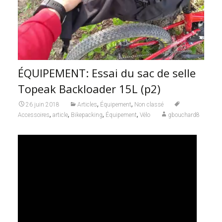
ÉQUIPEMENT: Essai du sac de selle
Topeak Backloader 15L (p2)
,
,
26 juin 2018
Articles
Équipement
Non classé
,
,
,
,
Accessoires
article
Bikepacking
Équipement
Vélo
gbouchard8